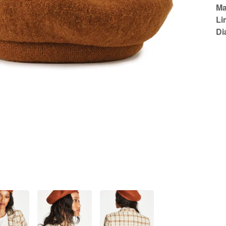
Ma
Li
Di