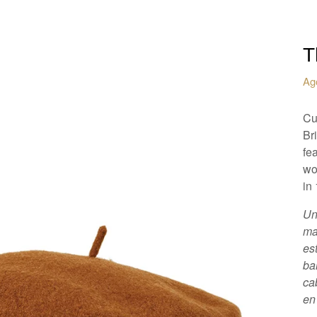
T
Ag
Cu
Br
fea
wo
in
Un
ma
es
ba
ca
en