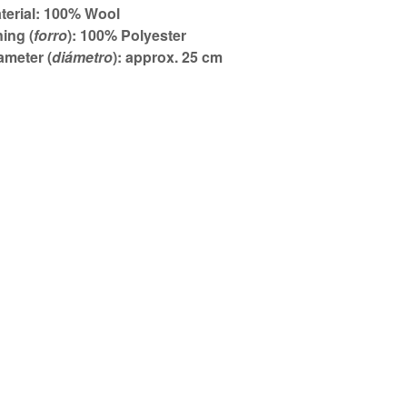
terial: 100% Wool
ning (
forro
): 100% Polyester
ameter (
diámetro
): approx. 25 cm