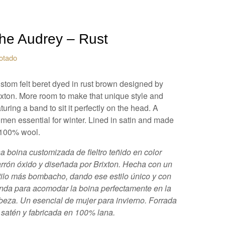
he Audrey – Rust
otado
stom felt beret dyed in rust brown designed by
ixton. More room to make that unique style and
turing a band to sit it perfectly on the head. A
men essential for winter. Lined in satin and made
 100% wool.
a boina customizada de fieltro teñido en color
rrón óxido y diseñada por Brixton. Hecha con un
tilo más bombacho, dando ese estilo único y con
nda para acomodar la boina perfectamente en la
beza. Un esencial de mujer para invierno. Forrada
 satén y fabricada en 100% lana.