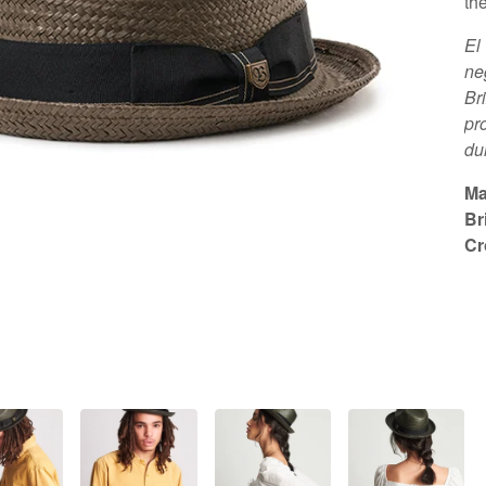
the
El
ne
Br
pr
du
Ma
Br
Cr