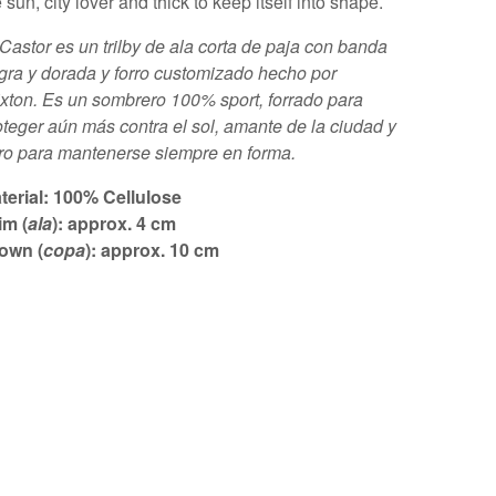
 sun, city lover and thick to keep itself into shape.
 Castor es un trilby de ala corta de paja con banda
gra y dorada y forro customizado hecho por
ixton. Es un sombrero 100% sport, forrado para
oteger aún más contra el sol, amante de la ciudad y
ro para mantenerse siempre en forma.
terial: 100% Cellulose
im (
ala
): approx. 4 cm
own (
copa
): approx. 10 cm