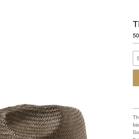
T
50
Th
ba
Su