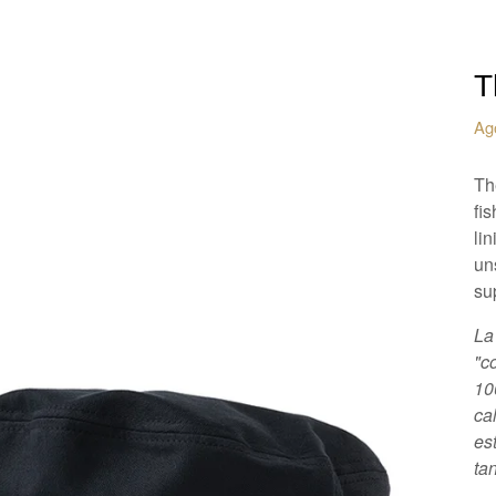
T
Ag
Th
fi
li
uns
su
La
"c
10
ca
es
ta