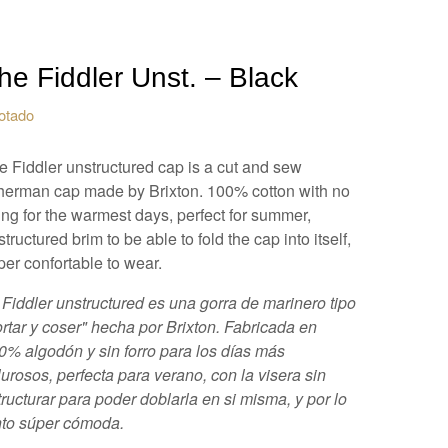
he Fiddler Unst. – Black
otado
e Fiddler unstructured cap is a cut and sew
sherman cap made by Brixton. 100% cotton with no
ning for the warmest days, perfect for summer,
tructured brim to be able to fold the cap into itself,
per confortable to wear.
 Fiddler unstructured es una gorra de marinero tipo
ortar y coser" hecha por Brixton. Fabricada en
0% algodón y sin forro para los días más
lurosos, perfecta para verano, con la visera sin
tructurar para poder doblarla en si misma, y por lo
nto súper cómoda.