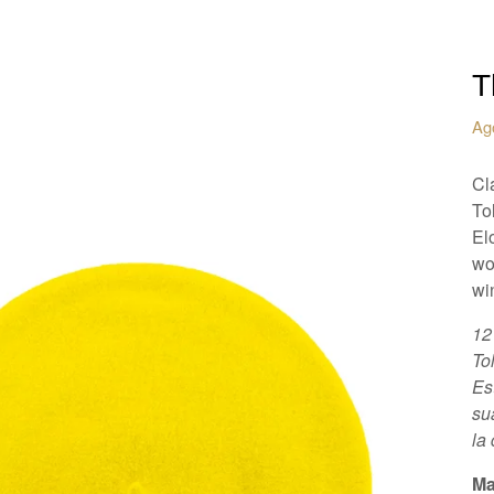
T
Ag
Cl
To
El
wo
win
12
To
Es
su
la
Ma