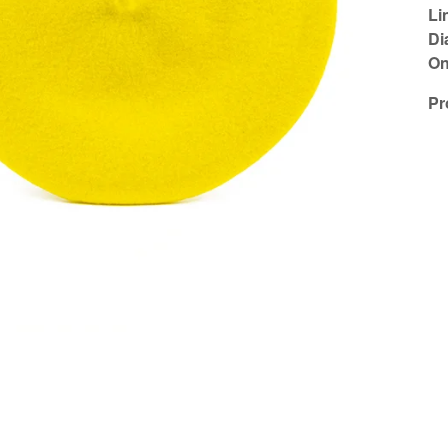
Li
Di
On
Pr