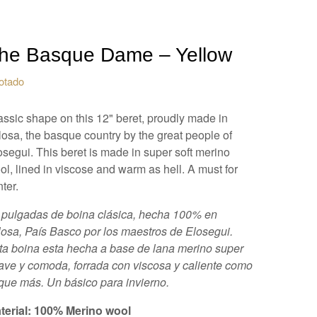
he Basque Dame – Yellow
otado
assic shape on this 12" beret, proudly made in
losa, the basque country by the great people of
osegui. This beret is made in super soft merino
ol, lined in viscose and warm as hell. A must for
ter.
 pulgadas de boina clásica, hecha 100% en
losa, País Basco por los maestros de Elosegui.
ta boina esta hecha a base de lana merino super
ave y comoda, forrada con viscosa y caliente como
 que más. Un básico para invierno.
terial: 100% Merino wool