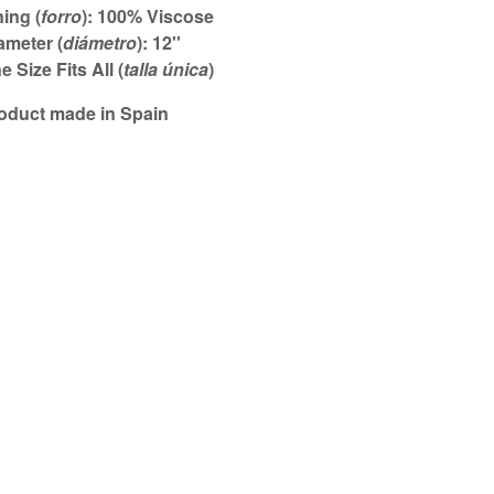
ning (
forro
): 100% Viscose
ameter (
diámetro
): 12''
e Size Fits All (
talla única
)
oduct made in Spain