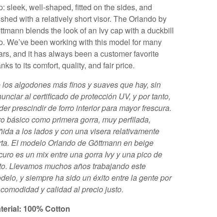
p: sleek, well-shaped, fitted on the sides, and
nished with a relatively short visor. The Orlando by
ttmann blends the look of an Ivy cap with a duckbill
p. We’ve been working with this model for many
ars, and it has always been a customer favorite
nks to its comfort, quality, and fair price.
 los algodones más finos y suaves que hay, sin
nunciar al certificado de protección UV, y por tanto,
der prescindir de forro interior para mayor frescura.
ro básico como primera gorra, muy perfilada,
ñida a los lados y con una visera relativamente
rta. El modelo Orlando de Göttmann en beige
curo es un mix entre una gorra Ivy y una pico de
to. Llevamos muchos años trabajando este
delo, y siempre ha sido un éxito entre la gente por
 comodidad y calidad al precio justo.
terial: 100% Cotton