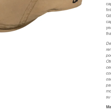
ca
fi
Gö
ca
ye
tha
De
re
po
Ot
ce
co
os
pa
mo
su
Ma