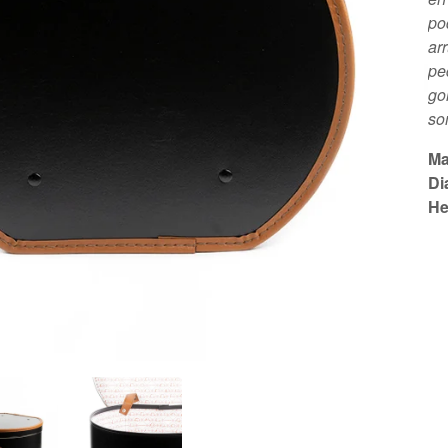
po
ar
pe
go
so
Ma
Di
He