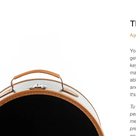
T
Ag
Yo
ge
ke
ma
abl
an
it'
Tu
pe
me
pr
en