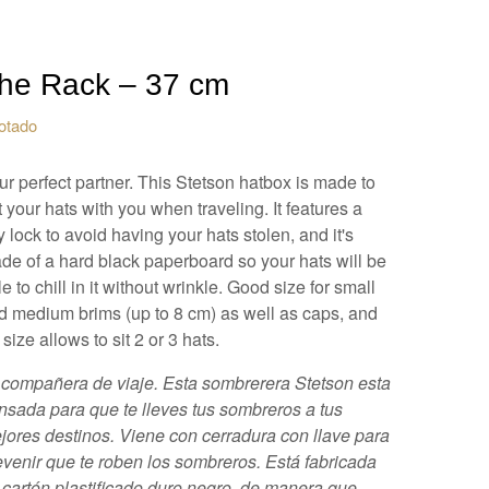
he Rack – 37 cm
otado
ur perfect partner. This Stetson hatbox is made to
t your hats with you when traveling. It features a
y lock to avoid having your hats stolen, and it's
de of a hard black paperboard so your hats will be
e to chill in it without wrinkle. Good size for small
d medium brims (up to 8 cm) as well as caps, and
s size allows to sit 2 or 3 hats.
 compañera de viaje. Esta sombrerera Stetson esta
nsada para que te lleves tus sombreros a tus
jores destinos. Viene con cerradura con llave para
evenir que te roben los sombreros. Está fabricada
 cartón plastificado duro negro, de manera que