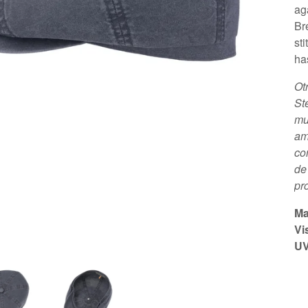
ag
Br
st
has
Ot
St
mu
am
co
de
pr
Ma
Vi
UV