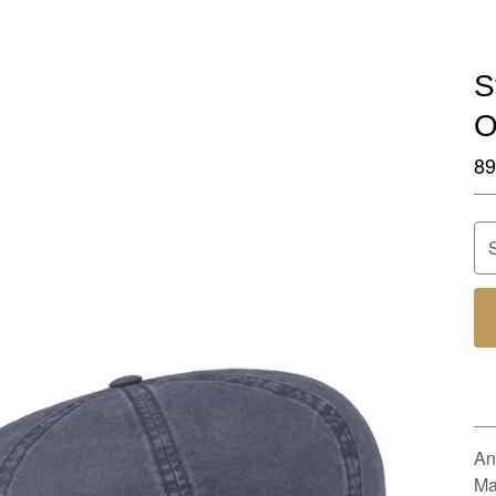
S
O
89
An
Ma