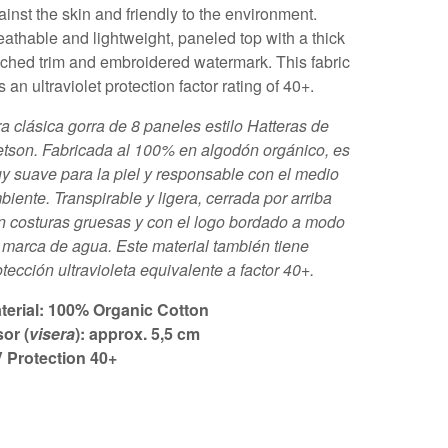
ainst the skin and friendly to the environment.
eathable and lightweight, paneled top with a thick
itched trim and embroidered watermark. This fabric
 an ultraviolet protection factor rating of 40+.
ra clásica gorra de 8 paneles estilo Hatteras de
etson. Fabricada al 100% en algodón orgánico, es
y suave para la piel y responsable con el medio
biente. Transpirable y ligera, cerrada por arriba
n costuras gruesas y con el logo bordado a modo
 marca de agua. Este material también tiene
otección ultravioleta equivalente a factor 40+.
terial: 100% Organic Cotton
sor (
visera
): approx. 5,5 cm
 Protection 40+