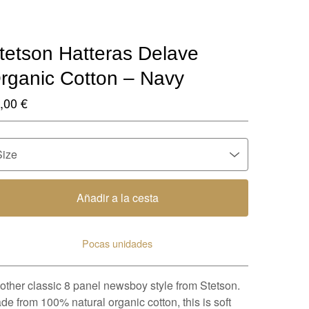
tetson Hatteras Delave
rganic Cotton – Navy
,00
€
Añadir a la cesta
Pocas unidades
Ver carrito
other classic 8 panel newsboy style from Stetson.
de from 100% natural organic cotton, this is soft