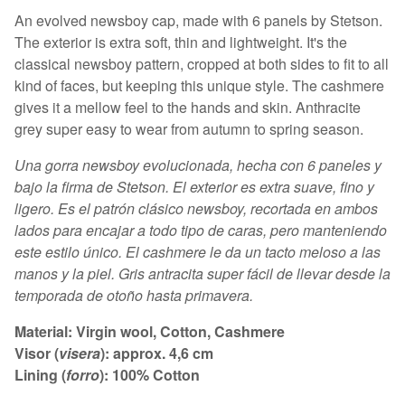
Ver carrito
An evolved newsboy cap, made with 6 panels by Stetson.
The exterior is extra soft, thin and lightweight. It's the
classical newsboy pattern, cropped at both sides to fit to all
kind of faces, but keeping this unique style. The cashmere
gives it a mellow feel to the hands and skin. Anthracite
grey super easy to wear from autumn to spring season.
Una gorra newsboy evolucionada, hecha con 6 paneles y
bajo la firma de Stetson. El exterior es extra suave, fino y
ligero. Es el patrón clásico newsboy, recortada en ambos
lados para encajar a todo tipo de caras, pero manteniendo
este estilo único. El cashmere le da un tacto meloso a las
manos y la piel. Gris antracita super fácil de llevar desde la
temporada de otoño hasta primavera.
Material: Virgin wool, Cotton, Cashmere
Visor (
visera
): approx. 4,6 cm
Lining (
forro
): 100% Cotton