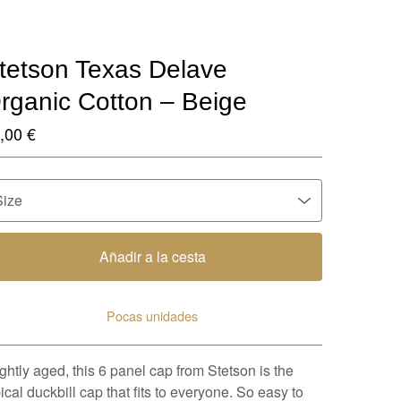
tetson Texas Delave
rganic Cotton – Beige
,00
€
Añadir a la cesta
Pocas unidades
Ver carrito
ightly aged, this 6 panel cap from Stetson is the
ical duckbill cap that fits to everyone. So easy to