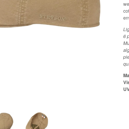
we
cot
en
Li
6 
Mu
al
pi
qu
Ma
Vi
UV