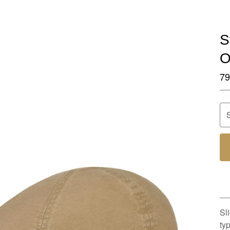
S
O
79
Sl
typ